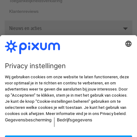
Toegankelijkheidsverklaring
Klantenreviews
Nieuws en acties
Awards
In de spotlight
Nieuwsbrief
Nieuwe klanten korting
Fotoboek zelf maken
Beste fotoafdrukken van België
Alle prijzen zijn incl. btw en excl. verzendkosten zoals in de
Gsm-hoesjes met eigen foto
prijslijst
, tenzij anders aangegeven.
Jouw foto met een lijst
Foto op linnen afdrukken
Fotoposter maken
© Pixum 2026
Bedrijfsgegevens
Voorwaarden
Over privacy