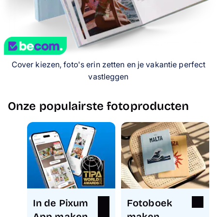
Gsm-hoesjes
Thema's
Service
Cover kiezen, foto's erin zetten en je vakantie perfect
vastleggen
Onze populairste fotoproducten
In de Pixum
Fotoboek
App maken
maken