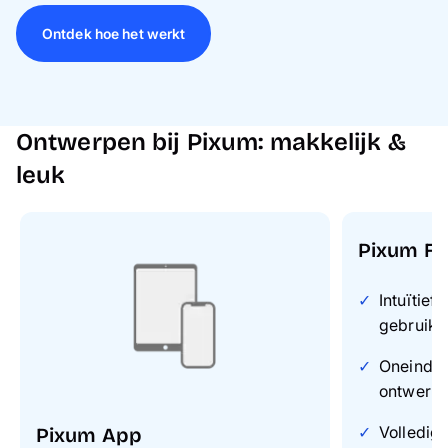
Ontdek hoe het werkt
Ontwerpen bij Pixum: makkelijk &
leuk
Pixum Fo
Intuïtief
gebruike
Oneindig
ontwerp
Volledig 
Pixum App