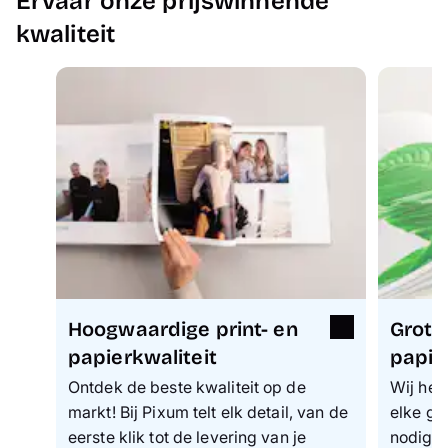
Ervaar onze prijswinnende
kwaliteit
Hoogwaardige print- en
Grote
papierkwaliteit
papie
Ontdek de beste kwaliteit op de
Wij heb
markt! Bij Pixum telt elk detail, van de
elke ge
eerste klik tot de levering van je
nodig h