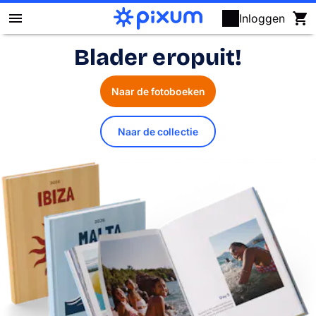
Inloggen
Blader eropuit!
Fotoboek maken
Naar de fotoboeken
Foto's afdrukken
Posters & wanddecoratie
Naar de collectie
Kalenders
Fotocadeaus
Kaarten
Fotopuzzels