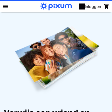
Inloggen
Fotoboek maken
Foto's afdrukken
Posters & wanddecoratie
Kalenders
Fotocadeaus
Kaarten
Fotopuzzels