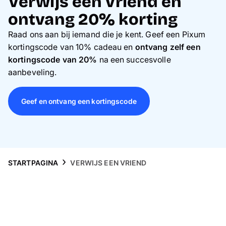
Verwijs een vriend en
Gsm-hoesjes
ontvang 20% korting
Thema's
Raad ons aan bij iemand die je kent. Geef een Pixum
kortingscode van 10% cadeau en
ontvang zelf een
Service
kortingscode van 20%
na een succesvolle
aanbeveling.
Geef en ontvang een kortingscode
STARTPAGINA
VERWIJS EEN VRIEND