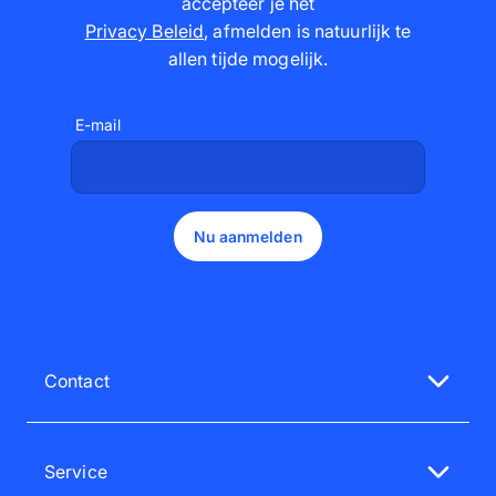
accepteer je het
Privacy Beleid
,
afmelden is natuurlijk te
allen tijde mogelijk
.
E-mail
Nu aanmelden
Contact
Neem contact op met onze klantenservice
ma - vr, van 10.00 tot 14.00 uur
Service
015 57 00 73