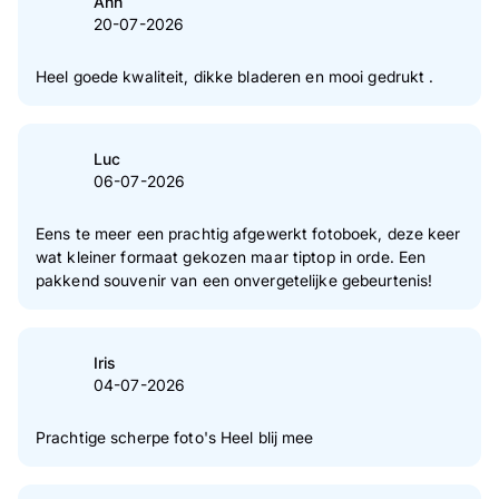
Ann
20-07-2026
3
Ster(ren)
0 %
2
Ster(ren)
0 %
Heel goede kwaliteit, dikke bladeren en mooi gedrukt .
1
Ster(ren)
0 %
Naar verificatie van klantenreviews
Luc
06-07-2026
Eens te meer een prachtig afgewerkt fotoboek, deze keer
wat kleiner formaat gekozen maar tiptop in orde. Een
pakkend souvenir van een onvergetelijke gebeurtenis!
Iris
04-07-2026
Prachtige scherpe foto's Heel blij mee