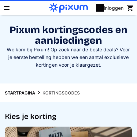
Inloggen
Fotoboek maken
Pixum kortingscodes en
aanbiedingen
Foto's afdrukken
Welkom bij Pixum! Op zoek naar de beste deals? Voor
Posters & wanddecoratie
je eerste bestelling hebben we een aantal exclusieve
kortingen voor je klaargezet.
Kalenders
Fotocadeaus
STARTPAGINA
KORTINGSCODES
Kaarten
Kies je korting
Fotopuzzels