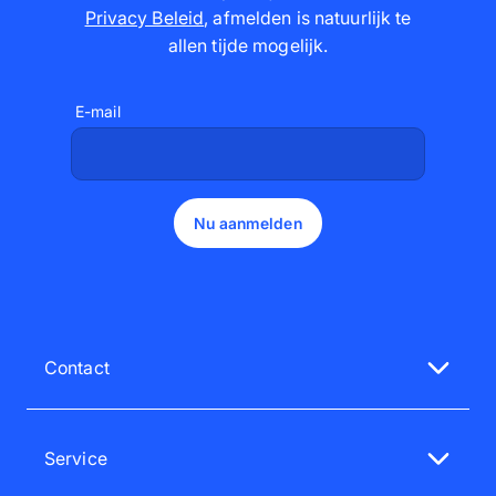
Privacy Beleid
,
afmelden is natuurlijk te
allen tijde mogelijk
.
E-mail
Nu aanmelden
Contact
Neem contact op met onze klantenservice
ma - vr, van 10.00 tot 14.00 uur
Service
015 57 00 73