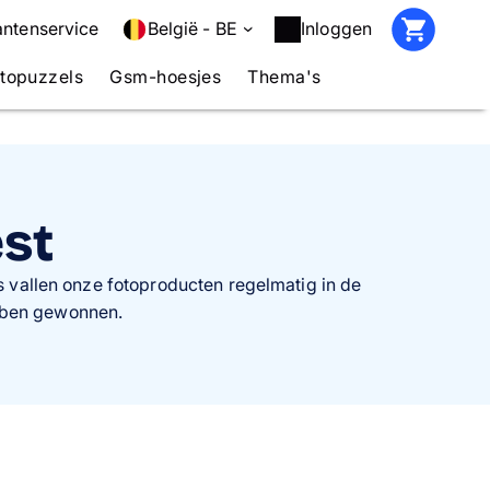
antenservice
België - BE
Inloggen
topuzzels
Gsm-hoesjes
Thema's
est
 vallen onze fotoproducten regelmatig in de
ebben gewonnen.