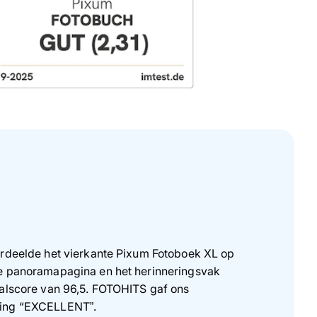
ordeelde het vierkante Pixum Fotoboek XL op
e panoramapagina en het herinneringsvak
aalscore van 96,5. FOTOHITS gaf ons
ling “EXCELLENT”.