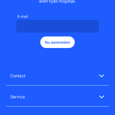
allen tijde mogelijk
.
E-mail
Nu aanmelden
Contact
Neem contact op met onze klantenservice
ma - vr, van 10.00 tot 14.00 uur
Service
015 57 00 73
Service & FAQ
service@pixum.com
Tevredenheidsgarantie