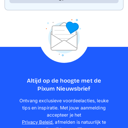
Altijd op de hoogte met de
Pixum Nieuwsbrief
Ontvang exclusieve voordeelacties, leuke
tips en inspiratie. Met jouw aanmelding
accepteer je het
Privacy Beleid
,
afmelden is natuurlijk te