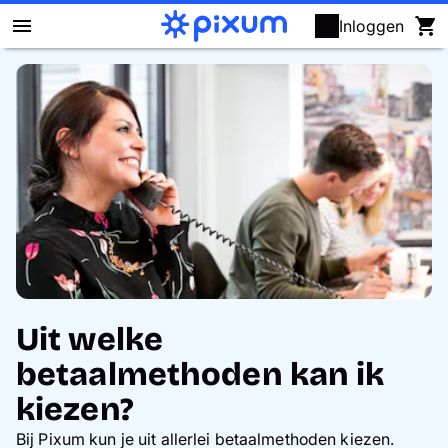
Inloggen
Fotoboek maken
Foto's afdrukken
Posters & wanddecoratie
Kalenders
Fotocadeaus
Uit welke
Kaarten
betaalmethoden kan ik
kiezen?
Fotopuzzels
Bij Pixum kun je uit allerlei betaalmethoden kiezen.