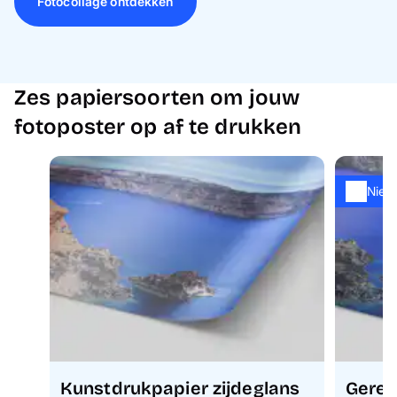
Fotocollage ontdekken
Zes papiersoorten om jouw
fotoposter op af te drukken
Nieu
Kunstdrukpapier zijdeglans
Gerec