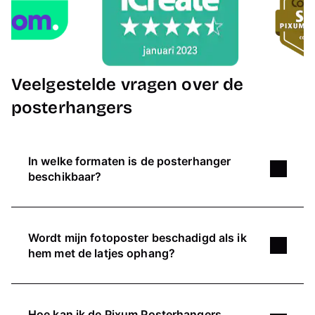
Veelgestelde vragen over de
posterhangers
In welke formaten is de posterhanger
beschikbaar?
De magnetische posterhanger is verkrijgbaar in
vier verschillende lengtes, 22 cm, 31 cm, 41 cm
Wordt mijn fotoposter beschadigd als ik
en 51 cm, voor de volgende posterformaten:
hem met de latjes ophang?
Vierkant
: van 20x20 tot 50x50 cm
Liggend
: van 20x30 cm tot 40x50 cm
Nee, de poster wordt niet beschadigd door de
Staand
: van 20x30 cm tot 50x150 cm
magneten. Je wanddecoratie wordt eenvoudig
Hoe kan ik de Pixum Posterhangers