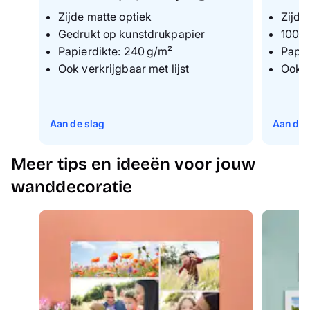
Zijde matte optiek
Zijde
Gedrukt op kunstdrukpapier
100%
Papierdikte: 240 g/m²
Papie
Ook verkrijgbaar met lijst
Ook v
Aan de slag
Aan de 
Meer tips en ideeën voor jouw
wanddecoratie