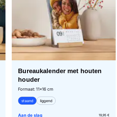
Bureaukalender met houten
houder
Formaat: 11×16 cm
staand
liggend
Aan de slag
19,95 €