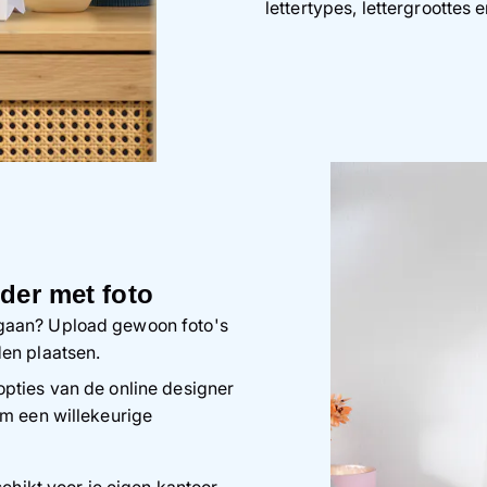
lettertypes, lettergroottes 
der met foto
 gaan? Upload gewoon foto's
en plaatsen.
opties van de online designer
om een willekeurige
chikt voor je eigen kantoor,