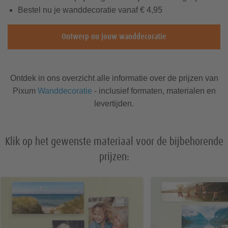
Bestel nu je wanddecoratie vanaf € 4,95
fotoboeken
fotoboeken
A4 kalenders
Fotopuzzel 1.500 stukjes
Nieuwe producten
Ontwerp nu jouw wanddecoratie
A3 kalenders
Fotopuzzel 2.000 stukjes
Sinterklaas
Kerstkaarten
Verjaardagskaarten
Pasfoto's
Fotostrips
A2 kalenders
Hoesjes voor
Hoesjes voor
Ontdek in ons overzicht alle informatie over de prijzen van
Foto op
Foto-
Foto met lijst
Spelletjes &
Xiaomi
Nokia
cadeaudoosje
Pixum App
aluminium
speelgoed
Pixum
Wanddecoratie
- inclusief formaten, materialen en
levertijden.
Papiersoorten
Klik op het gewenste materiaal voor de bijbehorende
Postkaarten
Square-Prints
Kaften & bindingen
prijzen:
Hoesjes voor
Kussens & textiel
Foto op forex
Pixum Galleryprint
Sony
Trouwkaarten
Formaten en verhoudingen
Fotoboek nabestellen
Foto memory spel
Ansichtkaarten
Fotostickers
Fotoboekideeën & -inspiratie