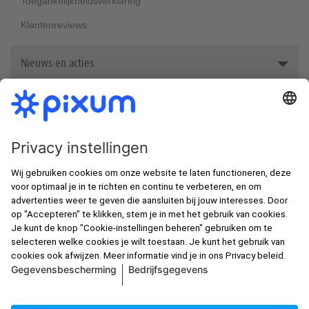
Toegankelijkheidsverklaring
Klantenreviews
Nieuws en acties
Awards
In de spotlight
Nieuwsbrief
Nieuwe klanten korting
Fotoboek zelf maken
Beste fotoafdrukken van België
Alle prijzen zijn incl. btw en excl. verzendkosten zoals in de
Gsm-hoesjes met eigen foto
prijslijst
, tenzij anders aangegeven.
Jouw foto met een lijst
Foto op linnen afdrukken
Fotoposter maken
© Pixum 2026
Bedrijfsgegevens
Voorwaarden
Over privacy