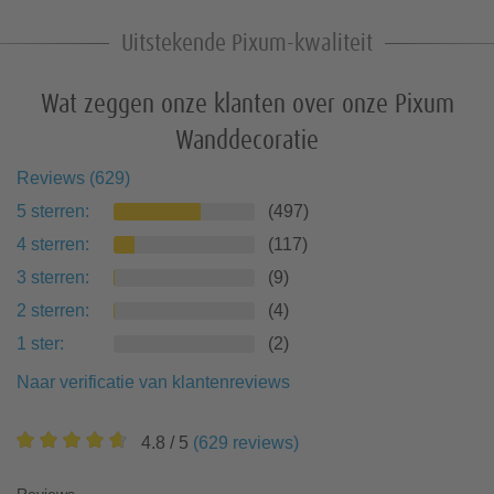
Uitstekende Pixum-kwaliteit
Wat zeggen onze klanten over onze Pixum
Wanddecoratie
Reviews
(
629
)
5
sterren
:
(
497
)
4
sterren
:
(
117
)
3
sterren
:
(
9
)
2
sterren
:
(
4
)
1
ster
:
(
2
)
Naar verificatie van klantenreviews
4.8
/ 5
(
629
reviews
)
Reviews