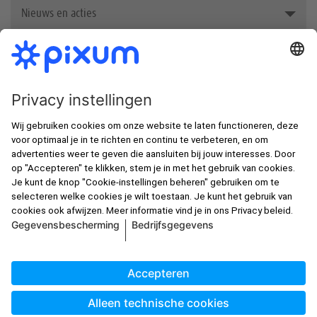
Nieuws en acties
Awards
In de spotlight
Nieuwsbrief
Nieuwe klanten korting
Fotoboek zelf maken
Beste fotoafdrukken van België
Alle prijzen zijn incl. btw en excl. verzendkosten zoals in de
Gsm-hoesjes met eigen foto
prijslijst
, tenzij anders aangegeven.
Jouw foto met een lijst
Foto op linnen afdrukken
Fotoposter maken
© Pixum 2026
Bedrijfsgegevens
Voorwaarden
Over privacy
Bestelling herroepen
Cookie-instellingen
service@pixum.com