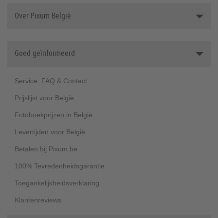
Fotomagneten
Uitnodigingen
Stapelvoordeel
Fotoboek software
Over Pixum België
Fotocollage
maken
Fotokussens
Nieuw: Scrapbook
Dit is Pixum
Goed geïnformeerd
Cadeaus voor vrienden
Werken bij Pixum (Duits)
Fototegels
Duurzaamheid
Service: FAQ & Contact
Fotocadeau-inspiratie
Foto op hout
Prijslijst voor België
Cadeaubonnen
Fotoboekprijzen in België
Posterhangers
Levertijden voor België
Betalen bij Pixum.be
100% Tevredenheidsgarantie
Toegankelijkheidsverklaring
Klantenreviews