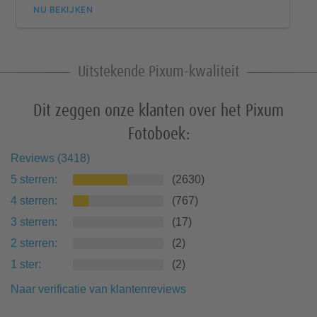
NU BEKIJKEN
Uitstekende Pixum-kwaliteit
Dit zeggen onze klanten over het Pixum
Fotoboek:
Reviews
(
3418
)
5
sterren
:
(
2630
)
4
sterren
:
(
767
)
3
sterren
:
(
17
)
2
sterren
:
(
2
)
1
ster
:
(
2
)
Naar verificatie van klantenreviews