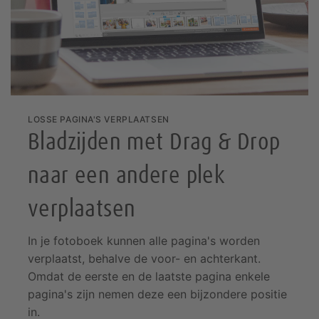
Fotomagneten
Uitnodigingen
Stapelvoordeel
Fotoboek software
Fotocollage
maken
Fotokussens
Nieuw: Scrapbook
Cadeaus voor vrienden
Fototegels
LOSSE PAGINA'S VERPLAATSEN
Fotocadeau-inspiratie
Foto op hout
Bladzijden met Drag & Drop
Cadeaubonnen
naar een andere plek
Posterhangers
verplaatsen
In je fotoboek kunnen alle pagina's worden
verplaatst, behalve de voor- en achterkant.
Omdat de eerste en de laatste pagina enkele
pagina's zijn nemen deze een bijzondere positie
in.