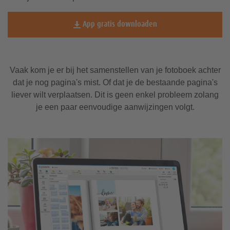
fotoboeken
fotoboeken
A4 kalenders
Fotopuzzel 1.500 stukjes
Nieuwe producten
App gratis downloaden
A3 kalenders
Fotopuzzel 2.000 stukjes
Sinterklaas
Kerstkaarten
Verjaardagskaarten
Pasfoto's
Fotostrips
Vaak kom je er bij het samenstellen van je fotoboek achter
A2 kalenders
Hoesjes voor
Hoesjes voor
Foto op
Foto-
Foto met lijst
Spelletjes &
dat je nog pagina's mist. Of dat je de bestaande pagina's
Xiaomi
Nokia
cadeaudoosje
Pixum App
aluminium
speelgoed
liever wilt verplaatsen. Dit is geen enkel probleem zolang
je een paar eenvoudige aanwijzingen volgt.
Papiersoorten
Postkaarten
Square-Prints
Kaften & bindingen
Hoesjes voor
Kussens & textiel
Foto op forex
Pixum Galleryprint
Sony
Trouwkaarten
Formaten en verhoudingen
Fotoboek nabestellen
Foto memory spel
Ansichtkaarten
Fotostickers
Fotoboekideeën & -inspiratie