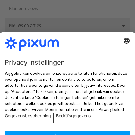
Klantenreviews
Nieuws en acties
Awards
In de spotlight
Nieuwsbrief
Nieuwe klanten korting
Fotoboek zelf maken
Beste fotoafdrukken van België
Alle prijzen zijn incl. btw en excl. verzendkosten zoals in de
Gsm-hoesjes met eigen foto
prijslijst
, tenzij anders aangegeven.
Jouw foto met een lijst
Foto op linnen afdrukken
Fotoposter maken
© Pixum 2026
Bedrijfsgegevens
Voorwaarden
Over privacy