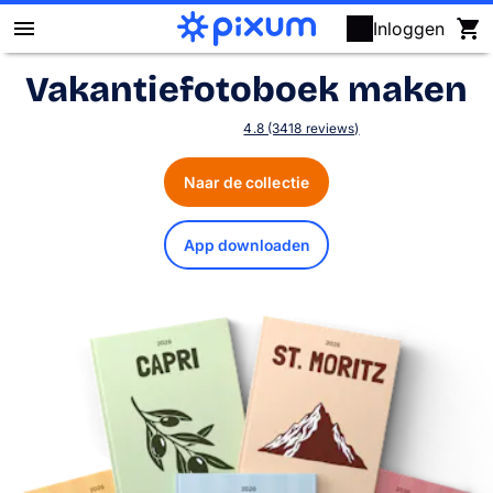
Inloggen
Vakantiefotoboek maken
Fotoboek maken
4.8 (3418 reviews)
Foto's afdrukken
Naar de collectie
Posters & wanddecoratie
App downloaden
Kalenders
Fotocadeaus
Kaarten
Fotopuzzels