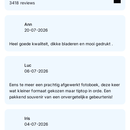
3418 reviews
5
Ster(ren)
77 %
4
Ster(ren)
22 %
Ann
20-07-2026
3
Ster(ren)
0 %
2
Ster(ren)
0 %
Heel goede kwaliteit, dikke bladeren en mooi gedrukt .
1
Ster(ren)
0 %
Naar verificatie van klantenreviews
Luc
06-07-2026
Eens te meer een prachtig afgewerkt fotoboek, deze keer
wat kleiner formaat gekozen maar tiptop in orde. Een
pakkend souvenir van een onvergetelijke gebeurtenis!
Iris
04-07-2026