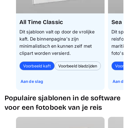
All Time Classic
Sea K
Dit sjabloon valt op door de vrolijke
Dit spe
kaft. De binnenpagina's zijn
reisfot
minimalistisch en kunnen zelf met
maritie
clipart worden versierd.
foto's 
Voorbeeld kaft
Voorbeeld bladzijden
Voorbe
Aan de slag
Aan de 
Populaire sjablonen in de software
voor een fotoboek van je reis