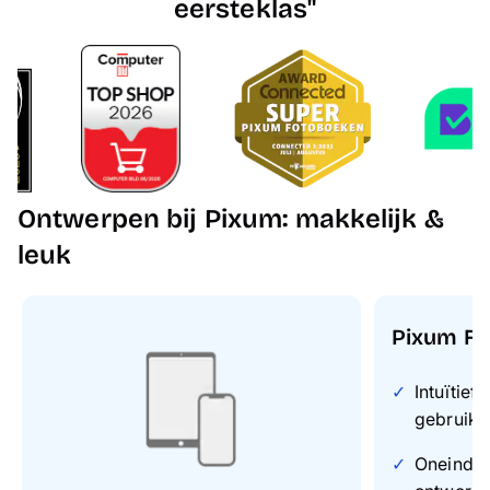
eersteklas"
Ontwerpen bij Pixum: makkelijk &
leuk
Pixum Fo
Intuïtief
gebruike
Oneindig