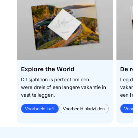
Explore the World
De re
Dit sjabloon is perfect om een
Leg de 
wereldreis of een langere vakantie in
vakanti
vast te leggen.
een fot
Voorbeeld kaft
Voorbeeld bladzijden
Voorbe