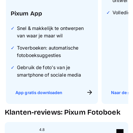
ontwerp
Volledig 
Pixum App
Snel & makkelijk te ontwerpen
van waar je maar wil
Toverboeken: automatische
fotoboeksuggesties
Gebruik de foto's van je
smartphone of sociale media
App gratis downloaden
Naar de gr
Klanten-reviews: Pixum Fotoboek
4.8