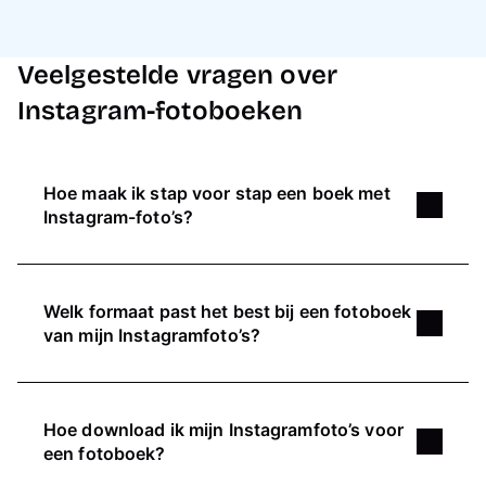
Veelgestelde vragen over
Instagram-fotoboeken
Hoe maak ik stap voor stap een boek met
Instagram-foto’s?
Om een fotoboek met Instagram-foto's te maken,
ga je als volgt te werk:
Welk formaat past het best bij een fotoboek
Kies een thema (bijv. vakantie,
van mijn Instagramfoto’s?
jaaroverzicht of best-of).
Verzamel je foto’s: gebruik liefst originele
Welk formaat van fotoboek het best bij jouw
bestanden van je telefoon of download je
Instagram-foto's past, hangt af van het formaat
Hoe download ik mijn Instagramfoto’s voor
Instagram-gegevens.
van je foto's. Een vierkant fotoboek past het
een fotoboek?
Selecteer en orden je beelden
meest natuurlijk bij vierkante Instagrambeelden.
(chronologisch of per moment/locatie).