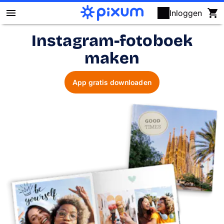
Inloggen
Instagram-fotoboek
Fotoboek maken
maken
Foto's afdrukken
App gratis downloaden
Posters & wanddecoratie
Kalenders
Fotocadeaus
Kaarten
Fotopuzzels