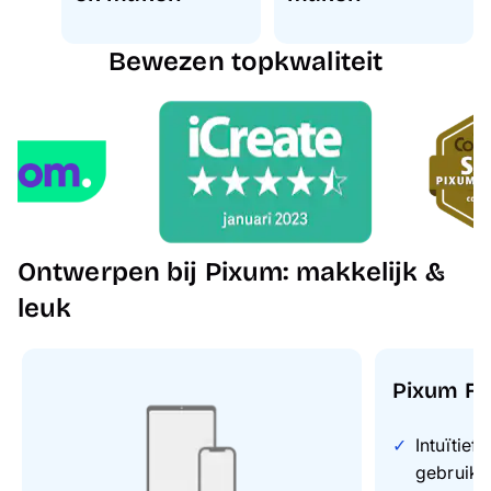
Bewezen topkwaliteit
Ontwerpen bij Pixum: makkelijk &
leuk
Pixum Fo
Intuïtief
gebruike