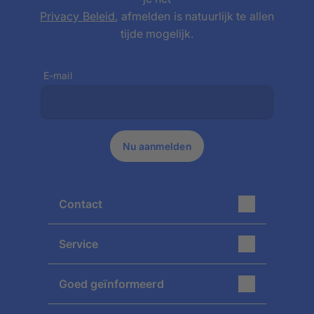
Privacy Beleid
, afmelden is natuurlijk te allen
tijde mogelijk.
E-mail
Nu aanmelden
Contact
Neem contact op met onze klantenservice
Service
ma - vr, van 10.00 tot 14.00 uur
015 57 00 73
Service & FAQ
Goed geïnformeerd
service@pixum.com
Tevredenheidsgarantie
Pixum Nieuwsbrief