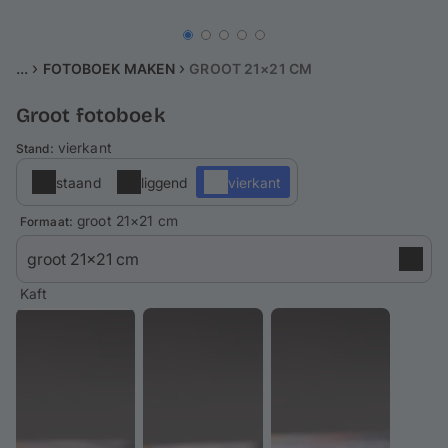
Gsm-hoesjes
Thema's
...
FOTOBOEK MAKEN
GROOT 21×21 CM
Groot fotoboek
Service
: vierkant
Stand
Aanmelden / Registreren
staand
liggend
vierkant
: groot 21×21 cm
Formaat
Kaft