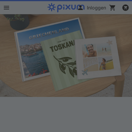
Inloggen
Fotoboek maken
Foto's afdrukken
Posters & wanddecoratie
Kalenders
Fotocadeaus
Kaarten
Fotopuzzels