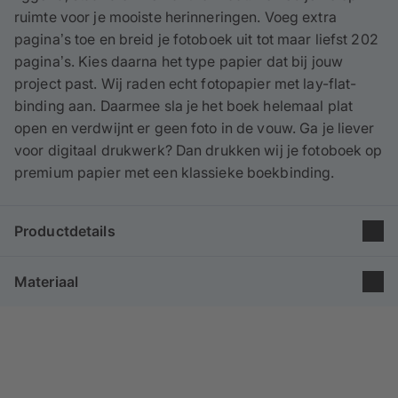
ruimte voor je mooiste herinneringen. Voeg extra
pagina’s toe en breid je fotoboek uit tot maar liefst 202
pagina’s. Kies daarna het type papier dat bij jouw
project past. Wij raden echt fotopapier met lay-flat-
binding aan. Daarmee sla je het boek helemaal plat
open en verdwijnt er geen foto in de vouw. Ga je liever
voor digitaal drukwerk? Dan drukken wij je fotoboek op
premium papier met een klassieke boekbinding.
Productdetails
Formaat: groot 21×21 cm
Materiaal
Kaft: Schrift
Papiersoort: zijdeglans
Jouw Pixum Fotoboek valt op door hoogwaardige
Binding: Schriftbinding
materialen en een sterke drukkwaliteit. Ons hele
Liggend, staand of vierkant: vierkant
assortiment is FSC®‑gecertificeerd. We werken
daarnaast aan het verlagen van de CO₂e‑uitstoot.