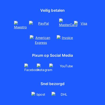
Werken bij Pixum (Duits)
Poster afdrukken
Duurzaamheid
Veilig betalen
Pixum op Social Media
Snel bezorgd