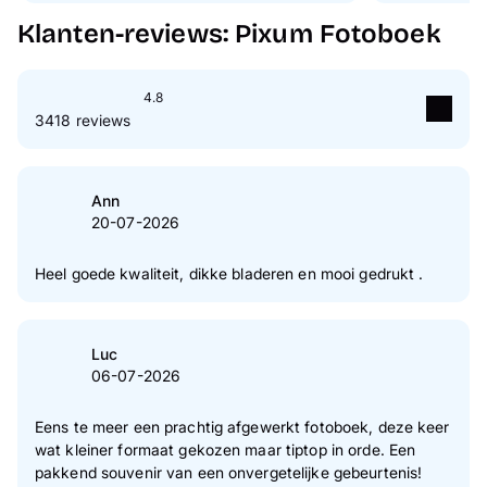
Klanten-reviews: Pixum Fotoboek
4.8
3418 reviews
5
Ster(ren)
77 %
4
Ster(ren)
22 %
Ann
20-07-2026
3
Ster(ren)
0 %
2
Ster(ren)
0 %
Heel goede kwaliteit, dikke bladeren en mooi gedrukt .
1
Ster(ren)
0 %
Naar verificatie van klantenreviews
Luc
06-07-2026
Eens te meer een prachtig afgewerkt fotoboek, deze keer
wat kleiner formaat gekozen maar tiptop in orde. Een
pakkend souvenir van een onvergetelijke gebeurtenis!