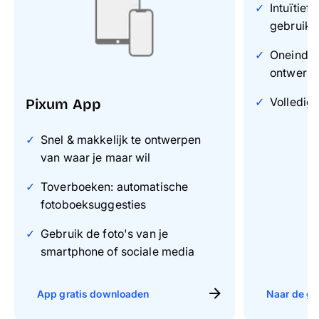
Intuïtief
gebruike
Oneindig
ontwerp
Volledig 
Pixum App
Snel & makkelijk te ontwerpen
van waar je maar wil
Toverboeken: automatische
fotoboeksuggesties
Gebruik de foto's van je
smartphone of sociale media
App gratis downloaden
Naar de gr