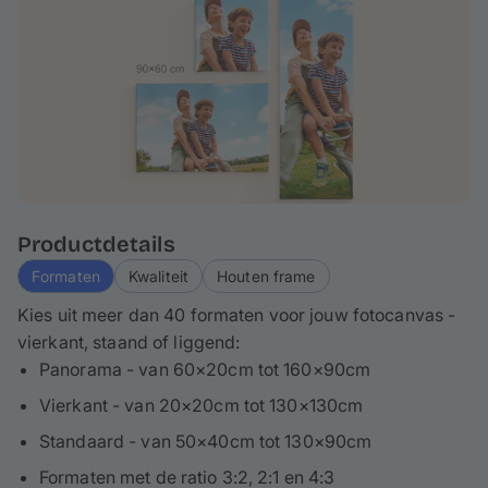
betekent dat ca. 3-5 cm van je foto wordt omgevouwen
aan de rand - houd hier rekening mee bij het
ontwerpen. Als het nodig is, kun je je canvasdoek ook
gemakkelijk schoonmaken.
Productdetails
Formaten
Kwaliteit
Houten frame
Kies uit meer dan 40 formaten voor jouw fotocanvas -
vierkant, staand of liggend:
Panorama - van 60×20cm tot 160×90cm
Vierkant - van 20×20cm tot 130×130cm
Standaard - van 50×40cm tot 130×90cm
Formaten met de ratio 3:2, 2:1 en 4:3