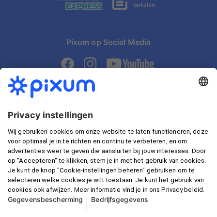
Pixum op Social Media
Snel bezorgd
Gegarandeerd veilig