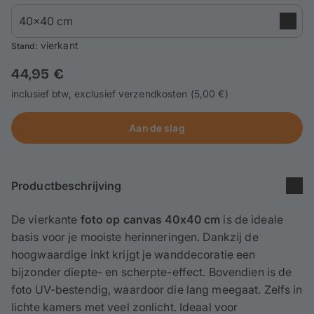
Gsm-hoesjes
Thema's
: vierkant
Stand
44,95 €
Service
inclusief btw, exclusief verzendkosten (5,00 €)
Aanmelden / Registreren
Aan de slag
Productbeschrijving
De vierkante
foto op canvas 40x40 cm
is de ideale
basis voor je mooiste herinneringen. Dankzij de
hoogwaardige inkt krijgt je wanddecoratie een
bijzonder diepte- en scherpte-effect. Bovendien is de
foto UV-bestendig, waardoor die lang meegaat. Zelfs in
lichte kamers met veel zonlicht. Ideaal voor