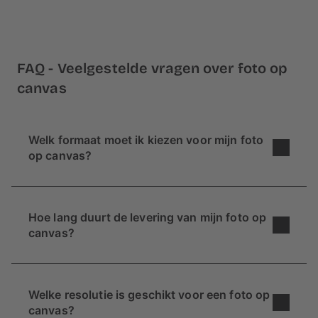
FAQ - Veelgestelde vragen over foto op
canvas
Welk formaat moet ik kiezen voor mijn foto
op canvas?
Wil je een foto op canvas ontwerpen, maar weet
je niet zeker welk formaat je moet kiezen? We
Hoe lang duurt de levering van mijn foto op
hebben een paar tips voor je:
canvas?
Waar wil je je canvasdoek ophangen?
Binnen
ca. 5 werkdagen
kunnen we jouw foto
Als je je canvasfoto combineert met
afdrukken op canvas. Daarna wordt het pakketje
andere foto's of decoratieve elementen,
Welke resolutie is geschikt voor een foto op
aan de post overgedragen en doet het er nog
ca.
ben je vrij in je keuze. Zowel
canvas?