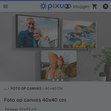
Inloggen
Fotoboek maken
Foto's afdrukken
Posters & wanddecoratie
Kalenders
Fotocadeaus
Kaarten
...
FOTO OP CANVAS
40×40 CM
Foto op canvas 40x40 cm
Fotopuzzels
: 40×40 cm
Formaat