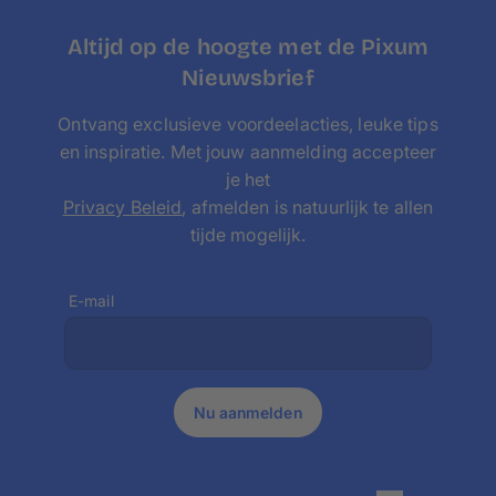
Foto op canvas 20x30 cm
Foto op canvas 30x45 cm
Altijd op de hoogte met de Pixum
Foto op canvas 60x90 cm
Nieuwsbrief
Foto op canavs 80x120 cm
Ontvang exclusieve voordeelacties, leuke tips
Foto op canvas 100x150 cm
en inspiratie. Met jouw aanmelding accepteer
4:3-formaat
(staand en liggend)
je het
Foto op canvas 30x40 cm
Privacy Beleid
, afmelden is natuurlijk te allen
Foto op canvas 60x80 cm
tijde mogelijk.
Foto op canvas 90x120 cm
Andere formaten
(staand en liggend)
Foto op canvas 50x70 cm
E-mail
Foto op canvas 100x50 cm
Foto op canvas 120x60 cm
Foto op canvas 150x50 cm
Nu aanmelden