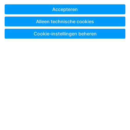
Altijd en overal ontwerpen met de Pixum App
Land uitkiezen:
* Alle prijzen zijn incl. btw en excl. verzendkosten zoals in
de
Prijslijst voor Pixum België
, tenzij anders aangegeven.
© Pixum 2026
Bedrijfsgegevens
Algemene Voorwaarden
Privacy
Cookie-instellingen
Herroeping / Bestelling annuleren