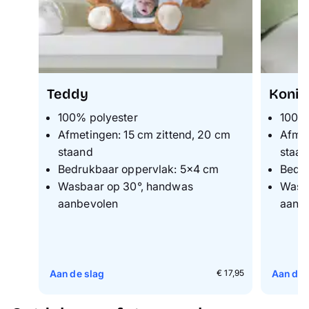
Teddy
Konij
100% polyester
100% 
Afmetingen: 15 cm zittend, 20 cm
Afmet
staand
staa
Bedrukbaar oppervlak: 5×4 cm
Bedru
Wasbaar op 30°, handwas
Wasb
aanbevolen
aanb
Aan de slag
Aan de 
€ 17,95