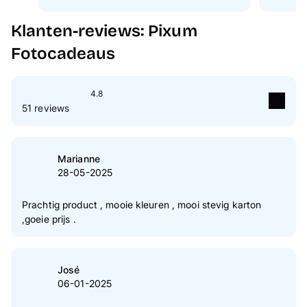
Klanten-reviews: Pixum
Fotocadeaus
4.8
51 reviews
5
Ster(ren)
80 %
4
Ster(ren)
20 %
Marianne
28-05-2025
3
Ster(ren)
0 %
2
Ster(ren)
0 %
Prachtig product , mooie kleuren , mooi stevig karton
,goeie prijs .
1
Ster(ren)
0 %
Naar verificatie van klantenreviews
José
06-01-2025