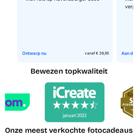
verp
Ontwerp nu
Aan de 
vanaf € 39,95
Bewezen topkwaliteit
Onze meest verkochte fotocadeaus