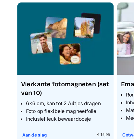
Vierkante fotomagneten (set
Email
van 10)
Rond
Inhou
6×6 cm, kan tot 2 A4tjes dragen
Mater
Foto op flexibele magneetfolie
Meer 
Inclusief leuk bewaardoosje
Aan de slag
Ontwer
€ 15,95