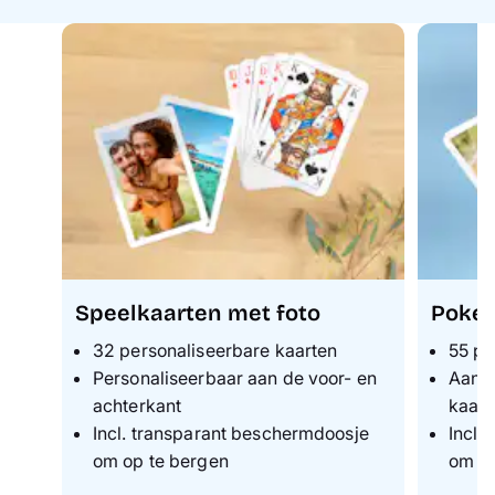
Speelkaarten met foto
Poker
32 p
ersonaliseerbare kaarten
55 pe
Personaliseerbaar aan de voor- en
Aanpa
achterkant
kaart
Incl. transparant beschermdoosje
Incl.
om op te bergen
om op