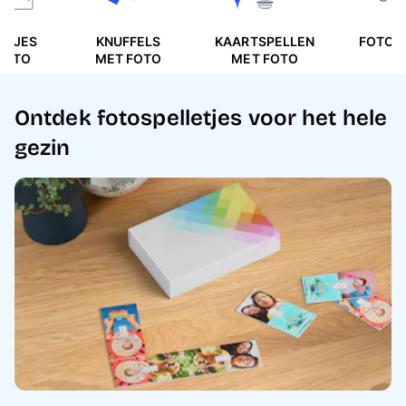
ETJES
KNUFFELS
KAARTSPELLEN
FOTOP
FOTO
MET FOTO
MET FOTO
Ontdek fotospelletjes voor het hele
gezin