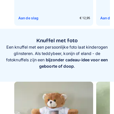
Aan de slag
Aan de 
€ 12,95
Knuffel met foto
Een knuffel met een persoonlijke foto laat kinderogen
glinsteren. Als teddybeer, konijn of eland - de
fotoknuffels zijn een
bijzonder cadeau-idee voor een
geboorte of doop
.