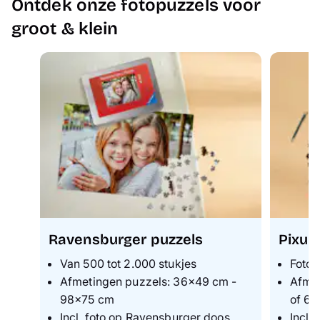
Ontdek onze fotopuzzels voor
groot & klein
Ravensburger puzzels
Pixum
Van
500 tot 2.000 stukjes
Fotop
Afmetingen puzzels: 36×49 cm -
Afmet
98×75 cm
of 68
Incl. foto op Ravensburger doos
Incl.