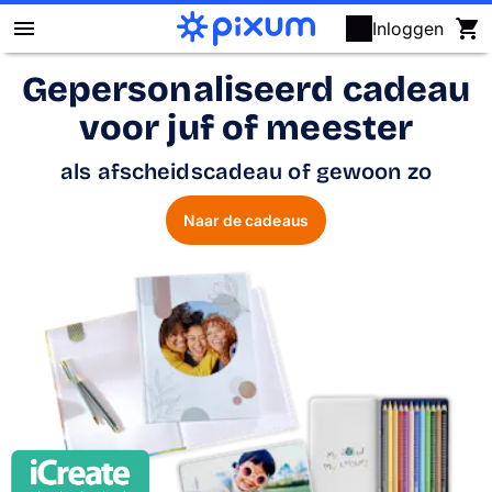
Inloggen
Gepersonaliseerd cadeau
Fotoboek maken
voor juf of meester
Foto's afdrukken
als afscheidscadeau of gewoon zo
Posters & wanddecoratie
Naar de cadeaus
Kalenders
Fotocadeaus
Kaarten
Fotopuzzels