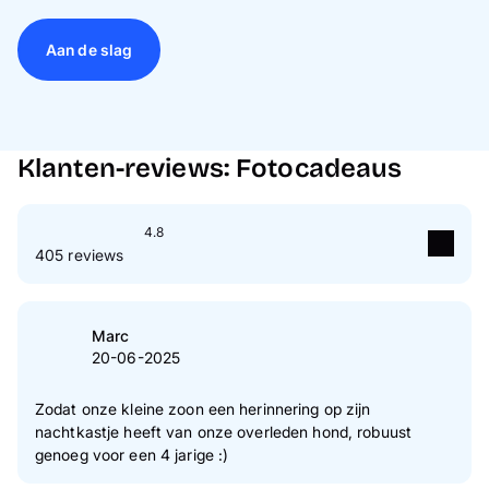
Aan de slag
Klanten-reviews: Fotocadeaus
4.8
405 reviews
5
Ster(ren)
81 %
4
Ster(ren)
18 %
Marc
20-06-2025
3
Ster(ren)
1 %
2
Ster(ren)
0 %
Zodat onze kleine zoon een herinnering op zijn
nachtkastje heeft van onze overleden hond, robuust
1
Ster(ren)
0 %
genoeg voor een 4 jarige :)
Naar verificatie van klantenreviews