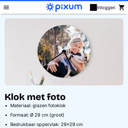
Inloggen
Fotoboek maken
Foto's afdrukken
Posters & wanddecoratie
Kalenders
Fotocadeaus
Klok met foto
Kaarten
Materiaal: glazen fotoklok
Formaat: Ø 29 cm (groot)
Fotopuzzels
Bedrukbaar oppervlak: 29×29 cm